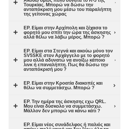
Ακούω όμως πολύ δυνατά το R-5 της
Τουρκίας. Μπορώ να δώσω την
ανταπόκριση μου μέσω του παραλήπτη
της γείτονας χώρας
ΕΡ. Είμαι στην Αρχίπολη και ξέχασα το
φορητό μου σπίτι την ώρα της άσκησης
αλλά θέλω να λάβω μέρος. Μπορώ ?
ΕΡ. Είμαι στα Στεγνά και ακούω μόνο τον
SV5SKE στον Αρχάγγελο με το φορητό
μου αλλά αδυνατώ να ανοίξω κάποιο
λινκ ή επαναλήπτη. Πως θα δώσω την
ανταπόκρισή μου ?
ΕΡ. Είμαι στην Κροατία διακοπές και
θέλω να συμμετάσχω. Μπορώ ?
ΕΡ. Την ημέρα της άσκησης εχω QRL.
Μου είναι δύσκολο να συμμετάσχω.
Μάλλον δεν μπορώ να κάνω κάτι ?
ΕΡ. Είμαι νέος συνάδελφος ή παλιός και